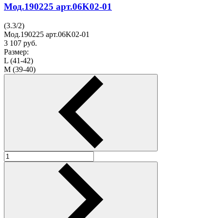
Мод.190225 арт.06K02-01
(
3.3
/
2
)
Мод.190225 арт.06K02-01
3 107
руб.
Размер:
L (41-42)
M (39-40)